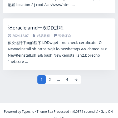
配置 location / { root /var/www/html ...
记oracle:amd一次DD过程
2024.12.07
精品教程
暂无评论
依次运行下面的程序1.DDwget --no-check-certificate -O
NewReinstall.sh https://git.io/newbetags && chmod a+x
NewReinstall.sh && bash NewReinstall.sh2.bbrecho
"net.core ...
1
2
...
4
→
Powered by
Typecho
·
Theme
Sax
Processed in 0.0374 second(s)
·
Gzip ON
·
SSL ON